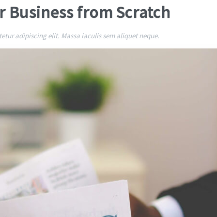
ur Business from Scratch
etur adipiscing elit. Massa iaculis sem aliquet neque.